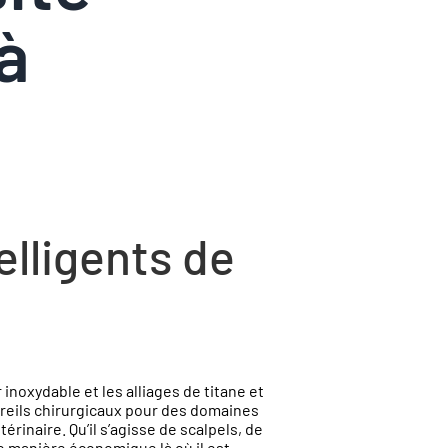
à
elligents de
inoxydable et les alliages de titane et
areils chirurgicaux pour des domaines
rinaire. Qu’il s’agisse de scalpels, de
de manière économique là où il est