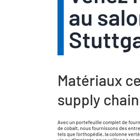
au sal
Stuttga
Matériaux ce
supply chain
Avec un portefeuille complet de fourni
de cobalt, nous fournissons des entr
tels que l’orthopédie, la colonne vert
vis ou d’implants, nous veillons à ce 