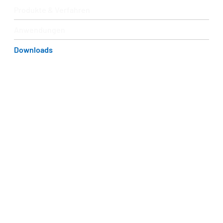
Produkte & Verfahren
Anwendungen
Downloads
Essenzielles auf einen Blick
Verschaffen Sie sich einen schnellen Überblick über alle
wichtigen Informationen. Nutzen Sie die verfügbaren
PDFs zum Download und bleiben Sie bestens informiert!
Leistungsübersicht