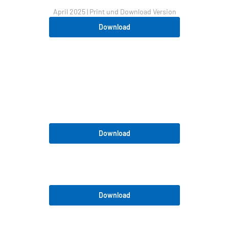
Leistungsübersicht Notz Metall AG - Steel Color
April 2025 | Print und Download Version
Download
Datenblätter
Anti-Fingerprint Beschichtung
Download
Verarbeitungshinweise
Download