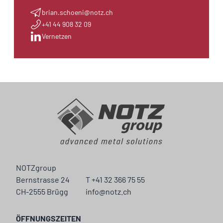
brian.schoeni@notz.ch
+41 44 908 32 09
Vernetzen
NOTZgroup
Bernstrasse 24
T +41 32 366 75 55
CH-2555 Brügg
info@notz.ch
ÖFFNUNGSZEITEN