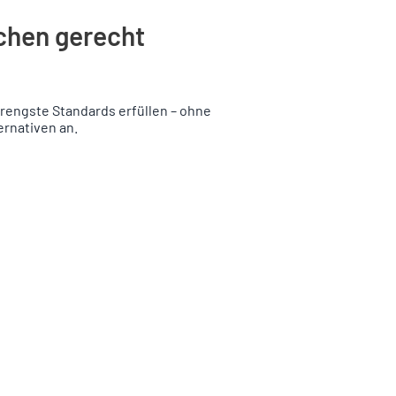
üchen gerecht
trengste Standards erfüllen – ohne
ernativen an.