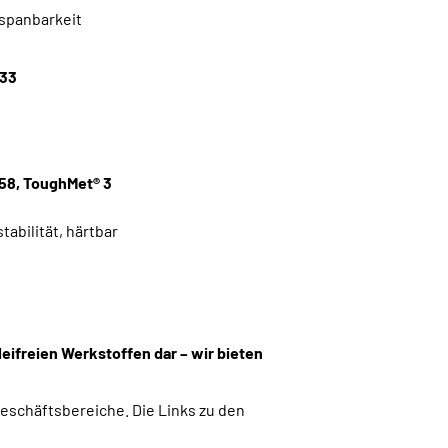
rspanbarkeit
033
158, ToughMet® 3
abilität, härtbar
ifreien Werkstoffen dar – wir bieten
eschäftsbereiche. Die Links zu den