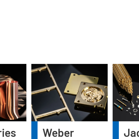
ies
Weber
Ja