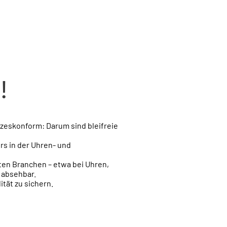
!
etzeskonform:
Darum sind bleifreie
rs in der Uhren- und
ten Branchen – etwa bei Uhren,
 absehbar.
tät zu sichern.