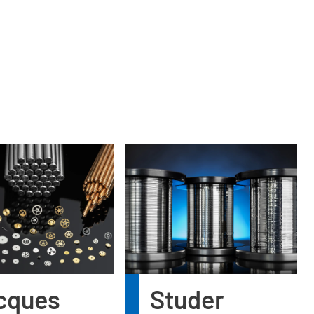
cques
Studer