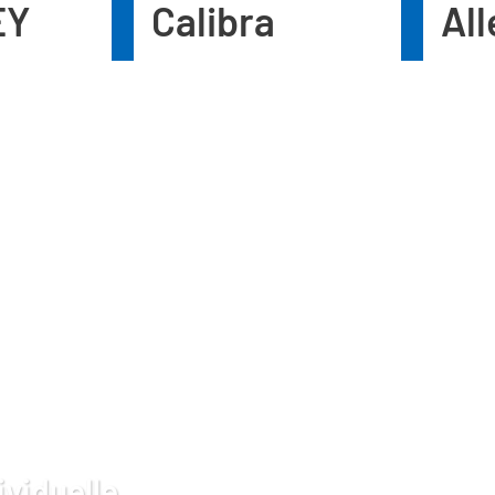
EY
Calibra
Al
ividuelle