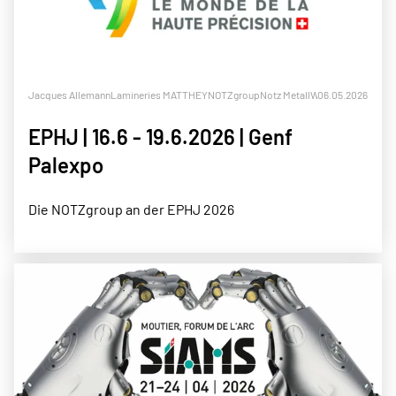
Jacques Allemann
Lamineries MATTHEY
NOTZgroup
Notz Metall
Weber + Calibra
06.05.2026
EPHJ | 16.6 - 19.6.2026 | Genf
Palexpo
Die NOTZgroup an der EPHJ 2026