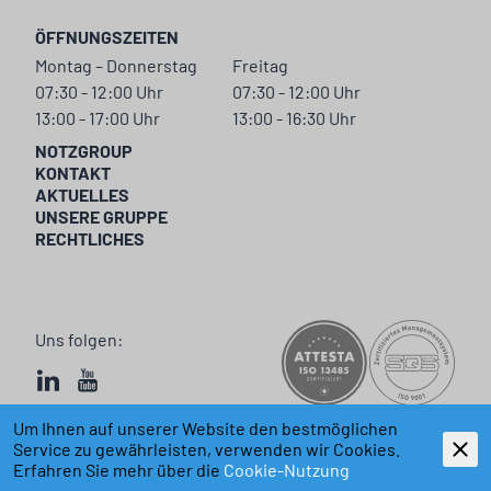
ÖFFNUNGSZEITEN
Montag – Donnerstag
Freitag
07:30 - 12:00 Uhr
07:30 - 12:00 Uhr
13:00 - 17:00 Uhr
13:00 - 16:30 Uhr
NOTZGROUP
KONTAKT
AKTUELLES
UNSERE GRUPPE
RECHTLICHES
Uns folgen:
Um Ihnen auf unserer Website den bestmöglichen
Service zu gewährleisten, verwenden wir Cookies.
© 2026 NOTZgroup.com
powered by polynorm
Erfahren Sie mehr über die
Cookie-Nutzung