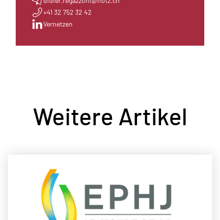
didier.regazzoni@notz.ch
+41 32 752 32 42
Vernetzen
Weitere Artikel